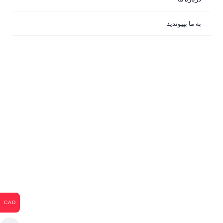
Marine Hyaluronics از برند دی اوردینری
$
17
به ما بپیوندید
اوردینری
0
+
سرم Balancing & Clarifying از برند دی
اوردینری
$
39
اوردینری
0
CAD