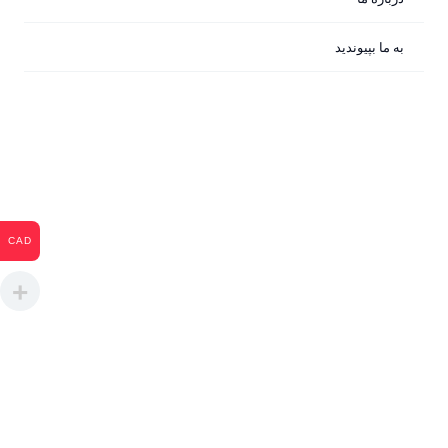
100% L-Ascorbic Acid Powder از برند دی
اوردینری
$
12
به ما بپیوندید
اوردینری
0
CAD
درباره ما
تماس با ما
مجوزها
سوالات متداول